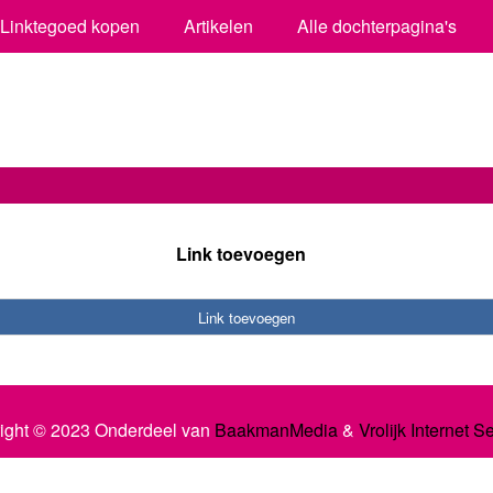
Linktegoed kopen
Artikelen
Alle dochterpagina's
Link toevoegen
Link toevoegen
ight © 2023 Onderdeel van
BaakmanMedia
&
Vrolijk Internet S